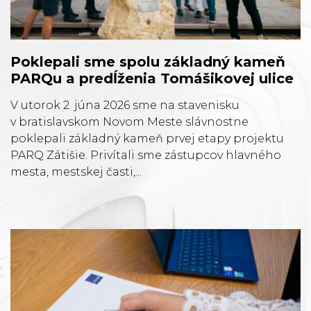
Poklepali sme spolu základný kameň
PARQu a predĺženia Tomášikovej ulice
V utorok 2. júna 2026 sme na stavenisku
v bratislavskom Novom Meste slávnostne
poklepali základný kameň prvej etapy projektu
PARQ Zátišie. Privítali sme zástupcov hlavného
mesta, mestskej časti,...