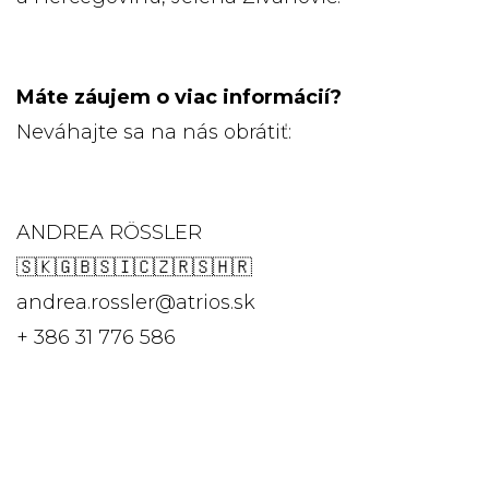
Máte záujem o viac informácií?
Neváhajte sa na nás obrátiť:
ANDREA RÖSSLER
🇸🇰🇬🇧🇸🇮🇨🇿🇷🇸🇭🇷
andrea.rossler@atrios.sk
+ 386 31 776 586