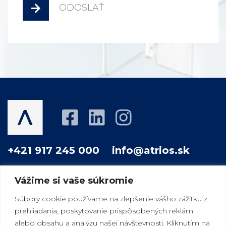
ODOSLAŤ
+421 917 245 000
info@atrios.sk
Vážime si vaše súkromie
O NÁS
PROJEKTY
AKO PRACUJEME
Súbory cookie používame na zlepšenie vášho zážitku z
prehliadania, poskytovanie prispôsobených reklám
VÁŠ DOBRÝ SUSED
MAGAZÍN
KONTAKT
alebo obsahu a analýzu našej návštevnosti. Kliknutím na