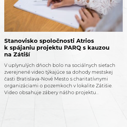
Stanovisko spoločnosti Atrios
k spájaniu projektu PARQ s kauzou
na Zátiší
V uplynulých dňoch bolo na sociálnych sieťach
zverejnené video týkajúce sa dohody mestskej
časti Bratislava-Nové Mesto s charitatívnymi
organizáciami o pozemkoch v lokalite Zátišie.
Video obsahuje zábery nášho projektu...