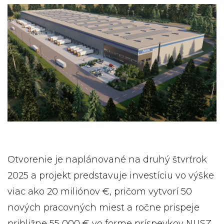
Otvorenie je naplánované na druhý štvrťrok
2025 a projekt predstavuje investíciu vo výške
viac ako 20 miliónov €, pričom vytvorí 50
nových pracovných miest a ročne prispeje
približne 55 000 € vo forme príspevkov NUSZ