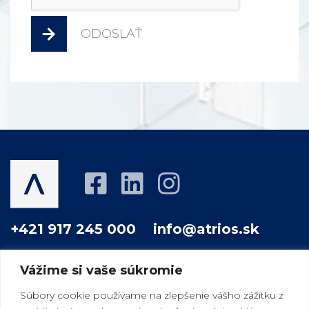
ODOSLAŤ
+421 917 245 000
info@atrios.sk
Vážime si vaše súkromie
O NÁS
PROJEKTY
AKO PRACUJEME
Súbory cookie používame na zlepšenie vášho zážitku z