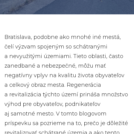
Bratislava, podobne ako mnohé iné mestá,
čelí výzvam spojeným so schátranými
a nevyužitými územiami. Tieto oblasti, často
zanedbané a nebezpečné, môžu mať
negatívny vplyv na kvalitu života obyvateľov
a celkový obraz mesta. Regenerácia
a revitalizácia týchto území prináša množstvo
výhod pre obyvateľov, podnikateľov
aj samotné mesto. V tomto blogovom
príspevku sa pozrieme na to, prečo je dôležité
revitalizovať schátrané územia a ako tento