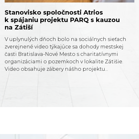
Stanovisko spoločnosti Atrios
k spájaniu projektu PARQ s kauzou
na Zátiší
V uplynulých dňoch bolo na sociálnych sieťach
zverejnené video týkajúce sa dohody mestskej
časti Bratislava-Nové Mesto s charitatívnymi
organizáciami o pozemkoch v lokalite Zátišie.
Video obsahuje zábery nášho projektu...