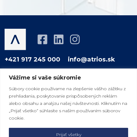
+421 917 245 000
info@atrios.sk
Vážime si vaše súkromie
O NÁS
PROJEKTY
AKO PRACUJEME
Súbory cookie používame na zlepšenie vášho zážitku z
prehliadania, poskytovanie prispôsobených reklám
VÁŠ DOBRÝ SUSED
MAGAZÍN
KONTAKT
alebo obsahu a analýzu našej návštevnosti. Kliknutím na
„Prijať všetko“ súhlasíte s naším používaním súborov
cookie.
|
|
Bratislava
Košice
Vienna
Prijať všetky