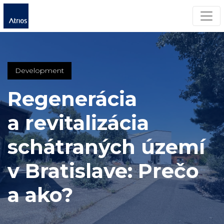
Men
Development
Regenerácia
a revitalizácia
schátraných území
v Bratislave: Prečo
a ako?