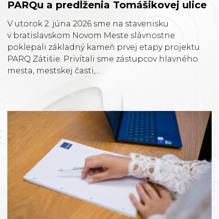
PARQu a predĺženia Tomášikovej ulice
V utorok 2. júna 2026 sme na stavenisku
v bratislavskom Novom Meste slávnostne
poklepali základný kameň prvej etapy projektu
PARQ Zátišie. Privítali sme zástupcov hlavného
mesta, mestskej časti,...