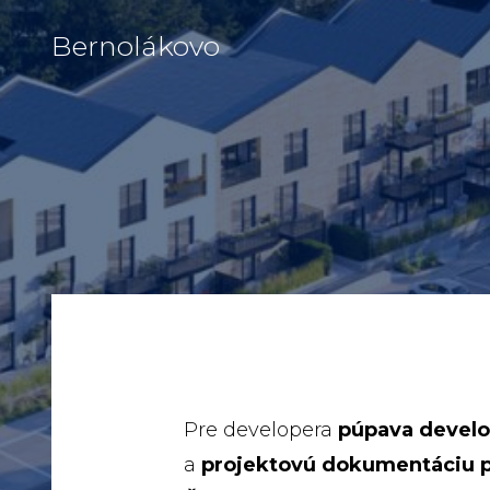
Bernolákovo
Pre developera
púpava devel
a
projektovú dokumentáciu p