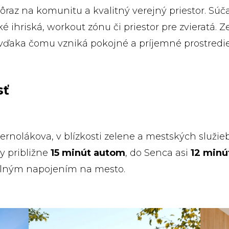
ôraz na komunitu a kvalitný verejný priestor. Súč
 ihriská, workout zónu či priestor pre zvieratá. Ze
vďaka čomu vzniká pokojné a príjemné prostredie
sť
Bernolákova, v blízkosti zelene a mestských služie
y približne
15 minút autom
, do Senca asi
12 minú
dlným napojením na mesto.