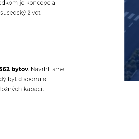
ledkom je koncepcia
susedský život.
362 bytov
. Navrhli sme
ždý byt disponuje
ložných kapacít.