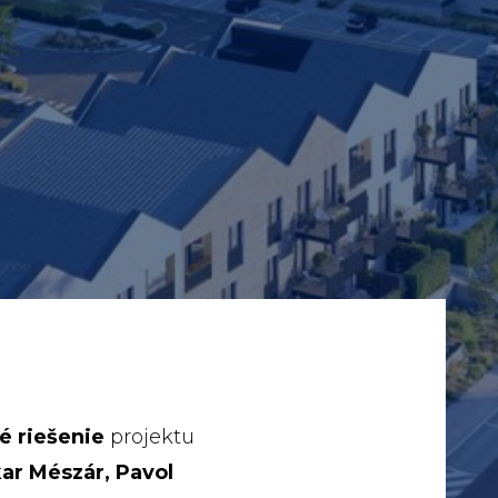
é riešenie
projektu
ar Mészár, Pavol