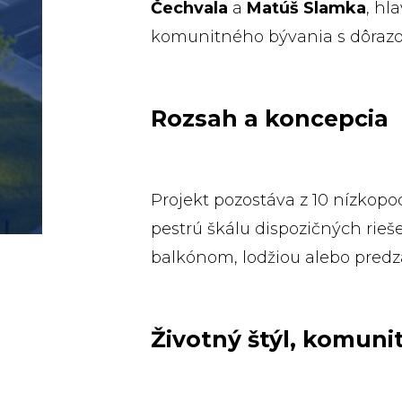
Čechvala
a
Matúš Slamka
, hl
komunitného bývania s dôrazom
Rozsah a koncepcia
Projekt pozostáva z 10 nízko
pestrú škálu dispozičných rieš
balkónom, lodžiou alebo predz
Životný štýl, komuni