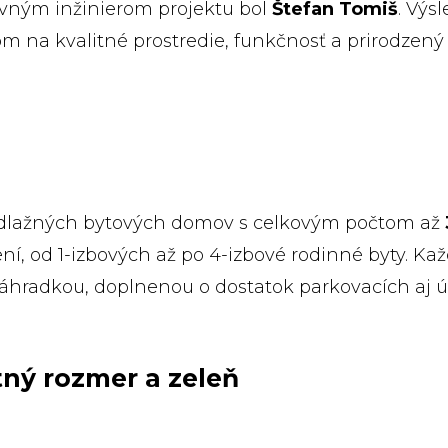
avným inžinierom projektu bol
Štefan Tomiš
. Výs
 na kvalitné prostredie, funkčnosť a prirodzený 
podlažných bytových domov s celkovým počtom až
ení, od 1-izbových až po 4-izbové rodinné byty. Ka
áhradkou, doplnenou o dostatok parkovacích aj ú
tný rozmer a zeleň