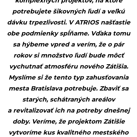
komplexných projektov, na ktoré
potrebujete šikovných ľudí a veľkú
dávku trpezlivosti. V ATRIOS našťastie
obe podmienky spĺňame. Vďaka tomu
sa hýbeme vpred a verím, že o pár
rokov si množstvo ľudí bude môcť
vychutnať atmosféru nového Zátišia.
Myslíme si že tento typ zahusťovania
mesta Bratislava potrebuje. Zbaviť sa
starých, schátraných areálov
a revitalizovať ich na potreby dnešnej
doby. Veríme, že projektom Zátišie
vytvoríme kus kvalitného mestského