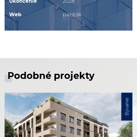
Ukončenie
2028
Web
parq.sk
Podobné projekty
Bývanie