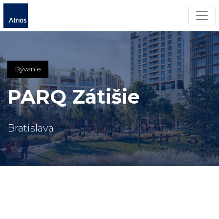
Men
Bývanie
PARQ Zátišie
Bratislava