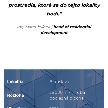
prostredia, ktoré sa do tejto lokality
hodí.“
Ing. Matej Jelínek |
head of residential
development
Lokalita
Bratislava
26 000 m ² (hrubá
Rozloha
podlažná plocha)