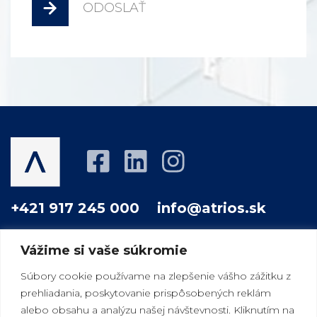
ODOSLAŤ
+421 917 245 000
info@atrios.sk
Vážime si vaše súkromie
O NÁS
PROJEKTY
AKO PRACUJEME
Súbory cookie používame na zlepšenie vášho zážitku z
prehliadania, poskytovanie prispôsobených reklám
VÁŠ DOBRÝ SUSED
MAGAZÍN
KONTAKT
alebo obsahu a analýzu našej návštevnosti. Kliknutím na