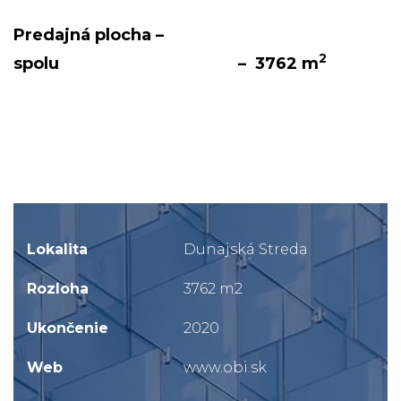
Predajná plocha –
2
spolu – 3762 m
Lokalita
Dunajská Streda
Rozloha
3762 m2
Ukončenie
2020
Web
www.obi.sk