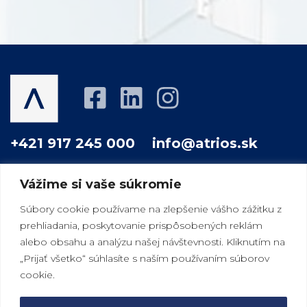
+421 917 245 000
info@atrios.sk
Vážime si vaše súkromie
O NÁS
PROJEKTY
AKO PRACUJEME
Súbory cookie používame na zlepšenie vášho zážitku z
prehliadania, poskytovanie prispôsobených reklám
VÁŠ DOBRÝ SUSED
MAGAZÍN
KONTAKT
alebo obsahu a analýzu našej návštevnosti. Kliknutím na
„Prijať všetko“ súhlasíte s naším používaním súborov
cookie.
|
|
Bratislava
Košice
Vienna