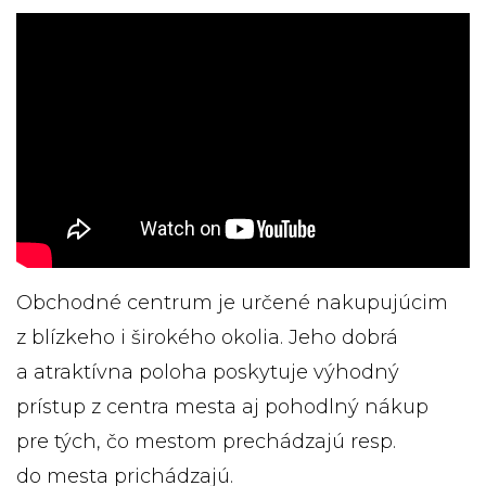
Obchodné centrum je určené nakupujúcim
z blízkeho i širokého okolia. Jeho dobrá
a atraktívna poloha poskytuje výhodný
prístup z centra mesta aj pohodlný nákup
pre tých, čo mestom prechádzajú resp.
do mesta prichádzajú.