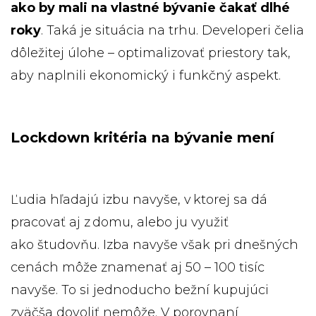
ako by mali na vlastné bývanie čakať dlhé
roky
. Taká je situácia na trhu. Developeri čelia
dôležitej úlohe – optimalizovať priestory tak,
aby naplnili ekonomický i funkčný aspekt.
Lockdown kritéria
na bývanie mení
Ľudia hľadajú izbu navyše, v ktorej sa dá
pracovať aj z domu, alebo ju využiť
ako študovňu. Izba navyše však pri dnešných
cenách môže znamenať aj 50 – 100 tisíc
navyše. To si jednoducho bežní kupujúci
zväčša dovoliť nemôže. V porovnaní