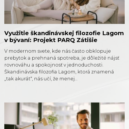
Využitie škandinávskej filozofie Lagom
v bývaní: Projekt PARQ Zátišie
V modernom svete, kde nás často obklopuje
prebytok a prehnaná spotreba, je dôležité nájsť
rovnováhu a spokojnosť v jednoduchosti.
Škandinávska filozofia Lagom, ktorá znamená
„tak akurát“, nás učí, že menej...