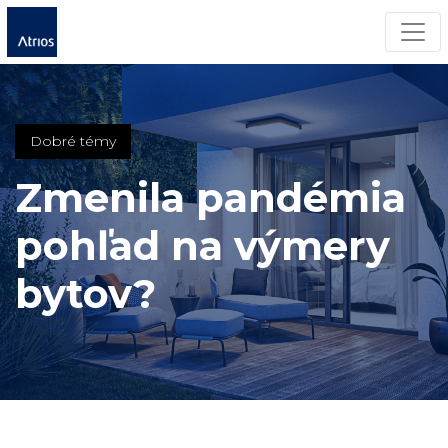
Men
Dobré témy
Zmenila pandémia
pohľad na výmery
bytov?