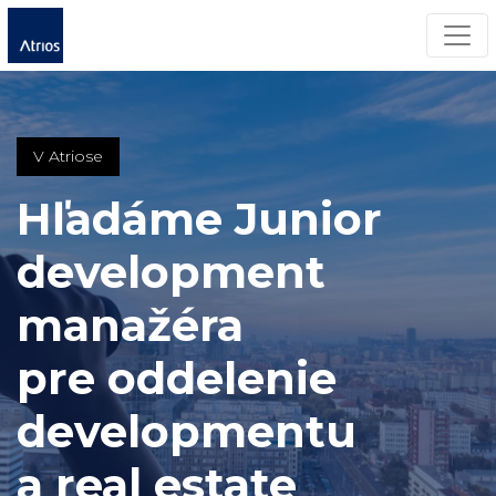
Men
V Atriose
Hľadáme Junior
development
manažéra
pre oddelenie
developmentu
a real estate