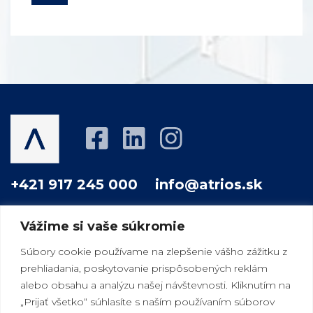
+421 917 245 000
info@atrios.sk
Vážime si vaše súkromie
O NÁS
PROJEKTY
AKO PRACUJEME
Súbory cookie používame na zlepšenie vášho zážitku z
prehliadania, poskytovanie prispôsobených reklám
VÁŠ DOBRÝ SUSED
MAGAZÍN
KONTAKT
alebo obsahu a analýzu našej návštevnosti. Kliknutím na
„Prijať všetko“ súhlasíte s naším používaním súborov