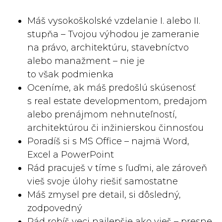
Máš vysokoškolské vzdelanie I. alebo II.
stupňa – Tvojou výhodou je zameranie
na právo, architektúru, stavebníctvo
alebo manažment – nie je
to však podmienka
Oceníme, ak máš predošlú skúsenosť
s real estate developmentom, predajom
alebo prenájmom nehnuteľností,
architektúrou či inžinierskou činnosťou
Poradíš si s MS Office – najmä Word,
Excel a PowerPoint
Rád pracuješ v tíme s ľuďmi, ale zároveň
vieš svoje úlohy riešiť samostatne
Máš zmysel pre detail, si dôsledný,
zodpovedný
Rád robíš veci najlepšie ako vieš – presne