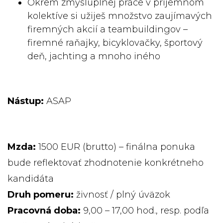
Okrem zmysluplnej práce v príjemnom
kolektíve si užiješ množstvo zaujímavých
firemných akcií a teambuildingov –
firemné raňajky, bicyklovačky, športový
deň, jachting a mnoho iného
Nástup:
ASAP
Mzda:
1500 EUR (brutto) – finálna ponuka
bude reflektovať zhodnotenie konkrétneho
kandidáta
Druh pomeru:
živnosť / plný úväzok
Pracovná doba:
9,00 – 17,00 hod., resp. podľa